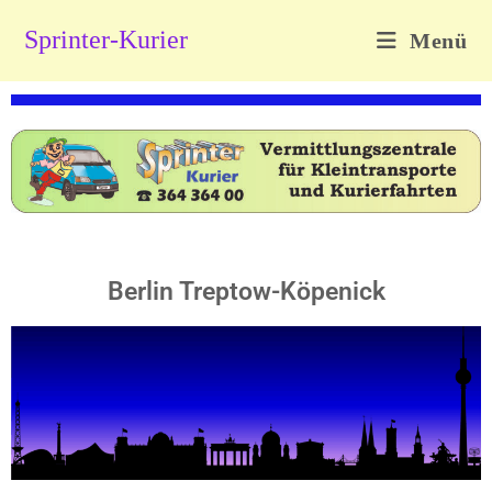
Sprinter-Kurier
Menü
Berlin Treptow-Köpenick